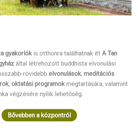
ta gyakorlók
is otthonra találhatnak itt
A Tan
gyház
által létrehozott buddhista elvonulási
hosszabb-rövidebb
elvonulások
,
meditációs
orok
,
oktatási programok
megtartására, valamint
ka végzésére nyílik lehetőség.
Bővebben a központról