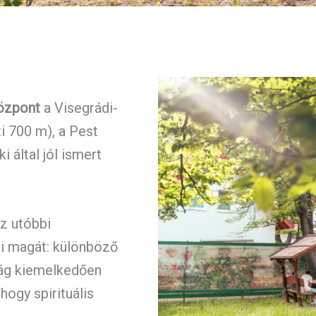
Központ
a Visegrádi-
i 700 m), a Pest
 által jól ismert
az utóbbi
i magát: különböző
zág kiemelkedően
ogy spirituális