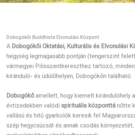
Dobogókői Buddhista Elvonulási Központ
A
Dobogókői Oktatási, Kulturális és Elvonulási 
hegység legmagasabb pontján (tengerszint felett
vármegyei Pilisszentkereszthez tartozó, mindenki
kiránduló- és üdülőhelyen, Dobogókőn található.
Dobogókő
amellett, hogy kiemelt kirándulóhely 
évtizedekben valódi
spirituális központtá
nőtte k
vallású és hitű gyarkolók keresik fel Magyarors
szép hegycsúcsát és annak csodás környezetét, h