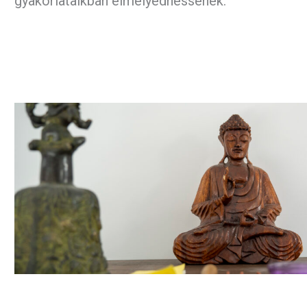
gyakorlataikban elmélyedhessenek.