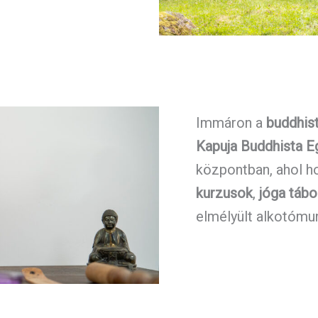
Immáron a
buddhis
Kapuja Buddhista E
központban, ahol 
kurzusok
,
jóga táb
elmélyült alkotómun