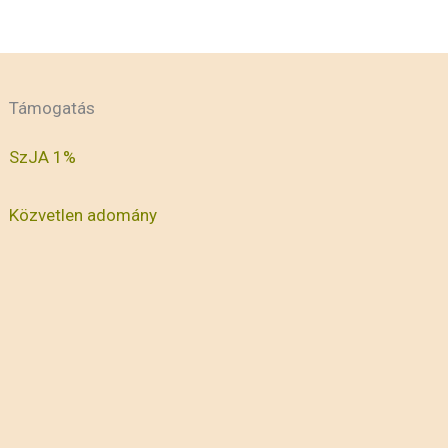
Támogatás
SzJA 1%
Közvetlen adomány