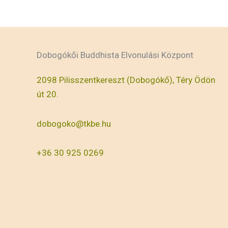
Dobogókői Buddhista Elvonulási Központ
2098 Pilisszentkereszt (Dobogókő), Téry Ödön
út 20.
dobogoko@tkbe.hu
+36 30 925 0269